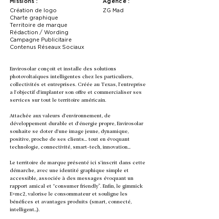
Missions :
Agence :
Création de logo
ZG Mad
Charte graphique
Territoire de marque
Rédaction / Wording
Campagne Publicitaire
Contenus Réseaux Sociaux
Envirosolar conçoit et installe des solutions
photovoltaïques intelligentes chez les particuliers,
collectivités et entreprises. Créée au Texas, l'entreprise
a l'objectif d'implanter son offre et commercialiser ses
services sur tout le territoire américain.
Attachée aux valeurs d'environnement, de
développement durable et d'énergie propre, Envirosolar
souhaite se doter d'une image jeune, dynamique,
positive, proche de ses clients... tout en évoquant
technologie, connectivité, smart-tech, innovation...
Le territoire de marque présenté ici s'inscrit dans cette
démarche, avec une identité graphique simple et
accessible, associée à des messages évoquant un
rapport amical et “consumer friendly”. Enfin, le gimmick
E=mc2, valorise le consommateur et souligne les
bénéfices et avantages produits (smart, connecté,
intelligent...).